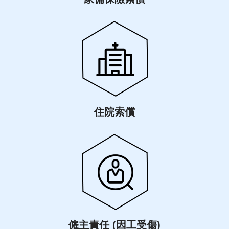
住院索償
僱主責任 (因工受傷)