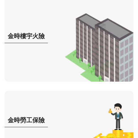
金時樓宇火險
金時勞工保險