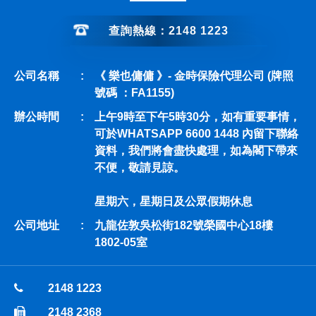
查詢熱線：2148 1223
公司名稱
:
《 樂也傭傭 》- 金時保險代理公司 (牌照
號碼 ：FA1155)
辦公時間
:
上午9時至下午5時30分，如有重要事情，
可於WHATSAPP 6600 1448 內留下聯絡
資料，我們將會盡快處理，如為閣下帶來
不便，敬請見諒。
星期六，星期日及公眾假期休息
公司地址
:
九龍佐敦吳松街182號榮國中心18樓
1802-05室
2148 1223
2148 2368