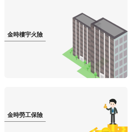
金時樓宇火險
金時勞工保險