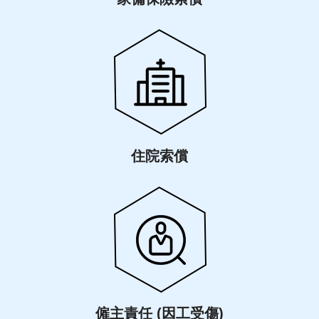
住院索償
僱主責任 (因工受傷)