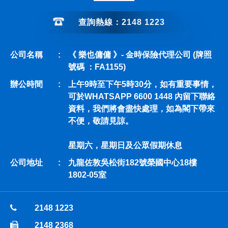
查詢熱線：2148 1223
公司名稱
:
《 樂也傭傭 》- 金時保險代理公司 (牌照
號碼 ：FA1155)
辦公時間
:
上午9時至下午5時30分，如有重要事情，
可於WHATSAPP 6600 1448 內留下聯絡
資料，我們將會盡快處理，如為閣下帶來
不便，敬請見諒。
星期六，星期日及公眾假期休息
公司地址
:
九龍佐敦吳松街182號榮國中心18樓
1802-05室
2148 1223
2148 2368